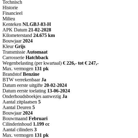
Technisch
Historie
Financieel
Milieu
Kenteken
NL
GBJ-83-H
APK Datum
21-02-2028
Kilometerstand
24.675 km
Bouwjaar
2024
Kleur
Grijs
Transmissie
Automaat
Carrosserie
Hatchback
Wegenbelasting (per kwartaal)
€ 226,- tot € 247,-
Max. vermogen
131 pk
Brandstof
Benzine
BTW verrekenbaar
Ja
Datum eerste uitgifte
20-02-2024
Datum eerste toelating
13-06-2024
Onderhoudsboekjes aanwezig
Ja
Aantal zitplaatsen
5
Aantal Deuren
5
Bouwjaar
2024
Bouwmaand
Februari
Cilinderinhoud
1.199 cc
Aantal cilinders
3
Max. vermogen
131 pk