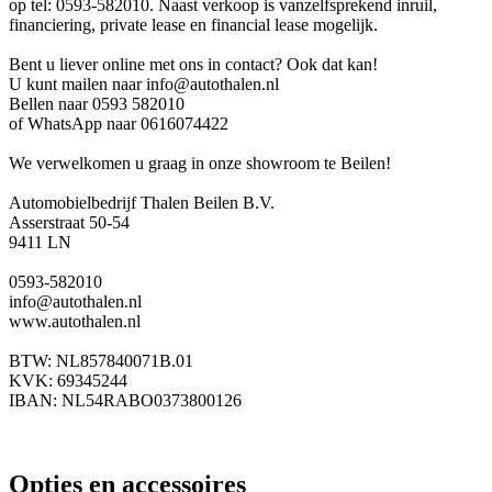
op tel: 0593-582010. Naast verkoop is vanzelfsprekend inruil,
financiering, private lease en financial lease mogelijk.
Bent u liever online met ons in contact? Ook dat kan!
U kunt mailen naar info@autothalen.nl
Bellen naar 0593 582010
of WhatsApp naar 0616074422
We verwelkomen u graag in onze showroom te Beilen!
Automobielbedrijf Thalen Beilen B.V.
Asserstraat 50-54
9411 LN
0593-582010
info@autothalen.nl
www.autothalen.nl
BTW: NL857840071B.01
KVK: 69345244
IBAN: NL54RABO0373800126
Opties en accessoires